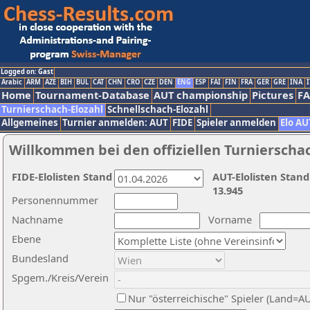
Logged on: Gast
Arabic
ARM
AZE
BIH
BUL
CAT
CHN
CRO
CZE
DEN
ENG
ESP
FAI
FIN
FRA
GER
GRE
INA
I
Home
Tournament-Database
AUT championship
Pictures
F
Turnierschach-Elozahl
Schnellschach-Elozahl
Allgemeines
Turnier anmelden: AUT
FIDE
Spieler anmelden
Elo AU
Willkommen bei den offiziellen Turnierscha
FIDE-Elolisten Stand
AUT-Elolisten Stand
13.945
Personennummer
Nachname
Vorname
Ebene
Bundesland
Spgem./Kreis/Verein
Nur "österreichische" Spieler (Land=A