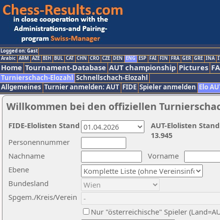
Logged on: Gast
Arabic
ARM
AZE
BIH
BUL
CAT
CHN
CRO
CZE
DEN
ENG
ESP
FAI
FIN
FRA
GER
GRE
INA
I
Home
Tournament-Database
AUT championship
Pictures
F
Turnierschach-Elozahl
Schnellschach-Elozahl
Allgemeines
Turnier anmelden: AUT
FIDE
Spieler anmelden
Elo AU
Willkommen bei den offiziellen Turnierscha
FIDE-Elolisten Stand
AUT-Elolisten Stand
13.945
Personennummer
Nachname
Vorname
Ebene
Bundesland
Spgem./Kreis/Verein
Nur "österreichische" Spieler (Land=A