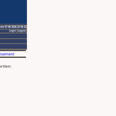
ime 07.08.2026 23:58:22
Login
Logout
artien: