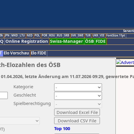
Servert
TA
JPN
MKD
LTU
NED
POL
POR
ROU
RUS
SRB
SVK
SWE
TUR
UKR
VIE
FontSize:11pt
AQ
Online Registration
Swiss-Manager
ÖSB
FIDE
T
Elo Vorschau
Elo FIDE
ch-Elozahlen des ÖSB
 01.04.2026, letzte Änderung am 11.07.2026 09:29, gewertete P
Kategorie
Geschlecht
Spielberechtigung
Top 100
UT)