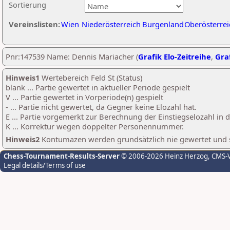
Sortierung
Vereinslisten:
Wien
Niederösterreich
Burgenland
Oberösterrei
Pnr:147539 Name: Dennis Mariacher (
Grafik Elo-Zeitreihe
,
Graf
Hinweis1
Wertebereich Feld St (Status)
blank ... Partie gewertet in aktueller Periode gespielt
V ... Partie gewertet in Vorperiode(n) gespielt
- ... Partie nicht gewertet, da Gegner keine Elozahl hat.
E ... Partie vorgemerkt zur Berechnung der Einstiegselozahl in
K ... Korrektur wegen doppelter Personennummer.
Hinweis2
Kontumazen werden grundsätzlich nie gewertet und sin
Chess-Tournament-Results-Server
© 2006-2026 Heinz Herzog
, CMS-
Legal details/Terms of use