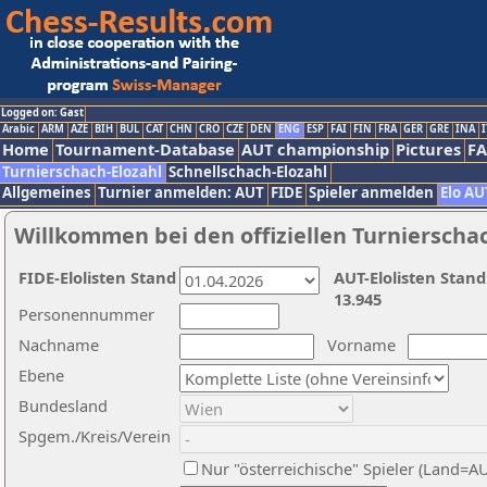
Logged on: Gast
Arabic
ARM
AZE
BIH
BUL
CAT
CHN
CRO
CZE
DEN
ENG
ESP
FAI
FIN
FRA
GER
GRE
INA
I
Home
Tournament-Database
AUT championship
Pictures
F
Turnierschach-Elozahl
Schnellschach-Elozahl
Allgemeines
Turnier anmelden: AUT
FIDE
Spieler anmelden
Elo AU
Willkommen bei den offiziellen Turnierscha
FIDE-Elolisten Stand
AUT-Elolisten Stand
13.945
Personennummer
Nachname
Vorname
Ebene
Bundesland
Spgem./Kreis/Verein
Nur "österreichische" Spieler (Land=A