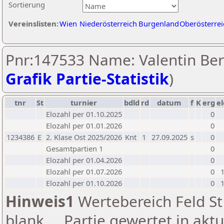
Sortierung
Vereinslisten:
Wien
Niederösterreich
Burgenland
Oberösterrei
Pnr:147533 Name: Valentin Ber
Grafik Partie-Statistik
)
tnr
St
turnier
bdld
rd
datum
f
K
erg
el
Elozahl per 01.10.2025
0
Elozahl per 01.01.2026
0
1234386
E
2. Klase Ost 2025/2026
Knt
1
27.09.2025
s
0
Gesamtpartien 1
0
Elozahl per 01.04.2026
0
Elozahl per 01.07.2026
0
Elozahl per 01.10.2026
0
Hinweis1
Wertebereich Feld St 
blank ... Partie gewertet in akt