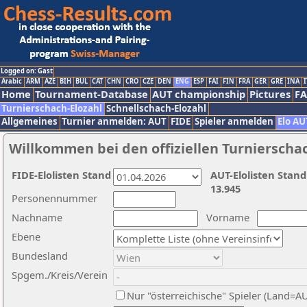
Logged on: Gast
Arabic
ARM
AZE
BIH
BUL
CAT
CHN
CRO
CZE
DEN
ENG
ESP
FAI
FIN
FRA
GER
GRE
INA
I
Home
Tournament-Database
AUT championship
Pictures
F
Turnierschach-Elozahl
Schnellschach-Elozahl
Allgemeines
Turnier anmelden: AUT
FIDE
Spieler anmelden
Elo AU
Willkommen bei den offiziellen Turnierscha
FIDE-Elolisten Stand
AUT-Elolisten Stand
13.945
Personennummer
Nachname
Vorname
Ebene
Bundesland
Spgem./Kreis/Verein
Nur "österreichische" Spieler (Land=A