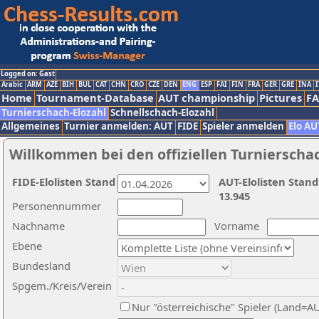
Logged on: Gast
Arabic
ARM
AZE
BIH
BUL
CAT
CHN
CRO
CZE
DEN
ENG
ESP
FAI
FIN
FRA
GER
GRE
INA
I
Home
Tournament-Database
AUT championship
Pictures
F
Turnierschach-Elozahl
Schnellschach-Elozahl
Allgemeines
Turnier anmelden: AUT
FIDE
Spieler anmelden
Elo AU
Willkommen bei den offiziellen Turnierscha
FIDE-Elolisten Stand
AUT-Elolisten Stand
13.945
Personennummer
Nachname
Vorname
Ebene
Bundesland
Spgem./Kreis/Verein
Nur "österreichische" Spieler (Land=A