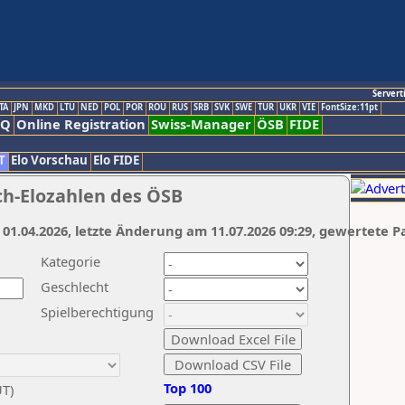
Servert
TA
JPN
MKD
LTU
NED
POL
POR
ROU
RUS
SRB
SVK
SWE
TUR
UKR
VIE
FontSize:11pt
AQ
Online Registration
Swiss-Manager
ÖSB
FIDE
T
Elo Vorschau
Elo FIDE
ch-Elozahlen des ÖSB
 01.04.2026, letzte Änderung am 11.07.2026 09:29, gewertete P
Kategorie
Geschlecht
Spielberechtigung
Top 100
UT)