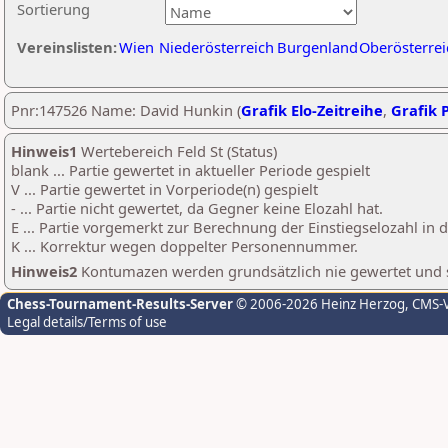
Sortierung
Vereinslisten:
Wien
Niederösterreich
Burgenland
Oberösterrei
Pnr:147526 Name: David Hunkin (
Grafik Elo-Zeitreihe
,
Grafik P
Hinweis1
Wertebereich Feld St (Status)
blank ... Partie gewertet in aktueller Periode gespielt
V ... Partie gewertet in Vorperiode(n) gespielt
- ... Partie nicht gewertet, da Gegner keine Elozahl hat.
E ... Partie vorgemerkt zur Berechnung der Einstiegselozahl in
K ... Korrektur wegen doppelter Personennummer.
Hinweis2
Kontumazen werden grundsätzlich nie gewertet und sin
Chess-Tournament-Results-Server
© 2006-2026 Heinz Herzog
, CMS-
Legal details/Terms of use