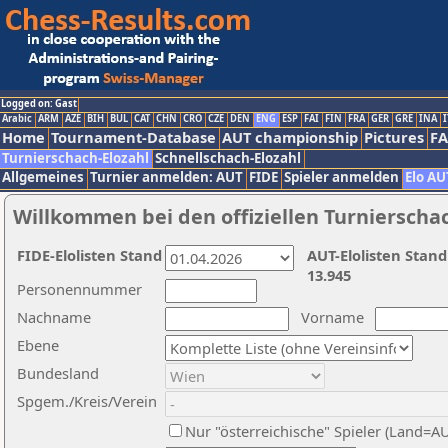
Logged on: Gast
Arabic
ARM
AZE
BIH
BUL
CAT
CHN
CRO
CZE
DEN
ENG
ESP
FAI
FIN
FRA
GER
GRE
INA
I
Home
Tournament-Database
AUT championship
Pictures
F
Turnierschach-Elozahl
Schnellschach-Elozahl
Allgemeines
Turnier anmelden: AUT
FIDE
Spieler anmelden
Elo AU
Willkommen bei den offiziellen Turnierscha
FIDE-Elolisten Stand
AUT-Elolisten Stand
13.945
Personennummer
Nachname
Vorname
Ebene
Bundesland
Spgem./Kreis/Verein
Nur "österreichische" Spieler (Land=A