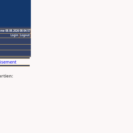
ime 08.08.2026 08:04:57
Login
Logout
artien: