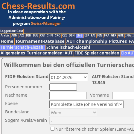
Logged on: Gast
Arabic
ARM
AZE
BIH
BUL
CAT
CHN
CRO
CZE
DEN
ENG
ESP
FAI
FIN
FRA
GER
GRE
INA
I
Home
Tournament-Database
AUT championship
Pictures
F
Turnierschach-Elozahl
Schnellschach-Elozahl
Allgemeines
Turnier anmelden: AUT
FIDE
Spieler anmelden
Elo AU
Willkommen bei den offiziellen Turnierscha
FIDE-Elolisten Stand
AUT-Elolisten Stand
13.945
Personennummer
Nachname
Vorname
Ebene
Bundesland
Spgem./Kreis/Verein
Nur "österreichische" Spieler (Land=A