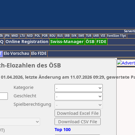
Servert
TA
JPN
MKD
LTU
NED
POL
POR
ROU
RUS
SRB
SVK
SWE
TUR
UKR
VIE
FontSize:11pt
AQ
Online Registration
Swiss-Manager
ÖSB
FIDE
T
Elo Vorschau
Elo FIDE
ch-Elozahlen des ÖSB
 01.04.2026, letzte Änderung am 11.07.2026 09:29, gewertete P
Kategorie
Geschlecht
Spielberechtigung
Top 100
UT)