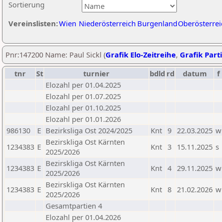
Sortierung
Vereinslisten:
Wien
Niederösterreich
Burgenland
Oberösterrei
Pnr:147200 Name: Paul Sickl (
Grafik Elo-Zeitreihe
,
Grafik Parti
tnr
St
turnier
bdld
rd
datum
f
Elozahl per 01.04.2025
Elozahl per 01.07.2025
Elozahl per 01.10.2025
Elozahl per 01.01.2026
986130
E
Bezirksliga Ost 2024/2025
Knt
9
22.03.2025
w
Bezirskliga Ost Kärnten
1234383
E
Knt
3
15.11.2025
s
2025/2026
Bezirskliga Ost Kärnten
1234383
E
Knt
4
29.11.2025
w
2025/2026
Bezirskliga Ost Kärnten
1234383
E
Knt
8
21.02.2026
w
2025/2026
Gesamtpartien 4
Elozahl per 01.04.2026