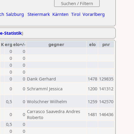
ch
Salzburg
Steiermark
Kärnten
Tirol
Vorarlberg
e-Statistik
)
K
erg
elo+/-
gegner
elo
pnr
0
0
0
0
0
0
0
0
0
0
Dank Gerhard
1478
129835
0
0
Schramml Jessica
1200
141312
0,5
0
Wolschner Wilhelm
1259
142570
Carrasco Saavedra Andres
0
0
1481
146436
Roberto
0,5
0
0
0