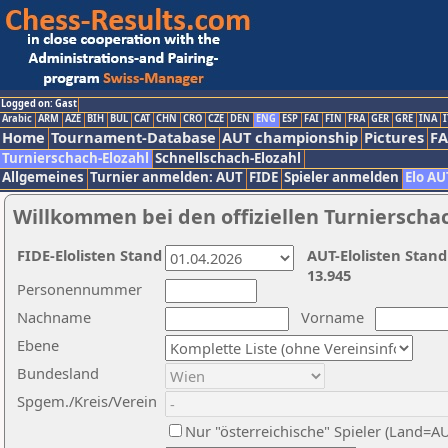
Logged on: Gast
Arabic
ARM
AZE
BIH
BUL
CAT
CHN
CRO
CZE
DEN
ENG
ESP
FAI
FIN
FRA
GER
GRE
INA
I
Home
Tournament-Database
AUT championship
Pictures
F
Turnierschach-Elozahl
Schnellschach-Elozahl
Allgemeines
Turnier anmelden: AUT
FIDE
Spieler anmelden
Elo AU
Willkommen bei den offiziellen Turnierscha
FIDE-Elolisten Stand
AUT-Elolisten Stand
13.945
Personennummer
Nachname
Vorname
Ebene
Bundesland
Spgem./Kreis/Verein
Nur "österreichische" Spieler (Land=A