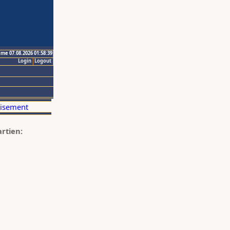
ime 07.08.2026 01:58:39
Login
Logout
artien: