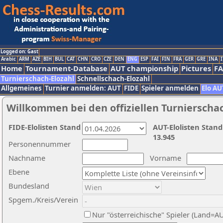
Logged on: Gast
Arabic
ARM
AZE
BIH
BUL
CAT
CHN
CRO
CZE
DEN
ENG
ESP
FAI
FIN
FRA
GER
GRE
INA
I
Home
Tournament-Database
AUT championship
Pictures
F
Turnierschach-Elozahl
Schnellschach-Elozahl
Allgemeines
Turnier anmelden: AUT
FIDE
Spieler anmelden
Elo AU
Willkommen bei den offiziellen Turnierscha
FIDE-Elolisten Stand
AUT-Elolisten Stand
13.945
Personennummer
Nachname
Vorname
Ebene
Bundesland
Spgem./Kreis/Verein
Nur "österreichische" Spieler (Land=A