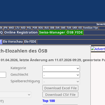
Servert
TA
JPN
MKD
LTU
NED
POL
POR
ROU
RUS
SRB
SVK
SWE
TUR
UKR
VIE
FontSize:11pt
AQ
Online Registration
Swiss-Manager
ÖSB
FIDE
T
Elo Vorschau
Elo FIDE
ch-Elozahlen des ÖSB
 01.04.2026, letzte Änderung am 11.07.2026 09:29, gewertete P
Kategorie
Geschlecht
Spielberechtigung
Top 100
UT)