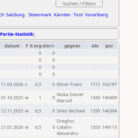
ch
Salzburg
Steiermark
Kärnten
Tirol
Vorarlberg
Partie-Statistik
)
datum
f
K
erg
elo+/-
gegner
elo
pnr
0
0
0
0
0
0
0
0
11.03.2026
s
0,5
0
Ebner Franz
1712
102197
Muka Daniel
01.10.2025
w
1
0
1345
145409
Marcell
12.11.2025
w
0,5
0
Silles Michael
1295
146394
Dreghici
21.01.2026
w
0,5
0
Catalin-
1353
149113
Alexandru