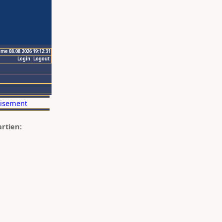
ime 08.08.2026 19:12:31
Login
Logout
artien: