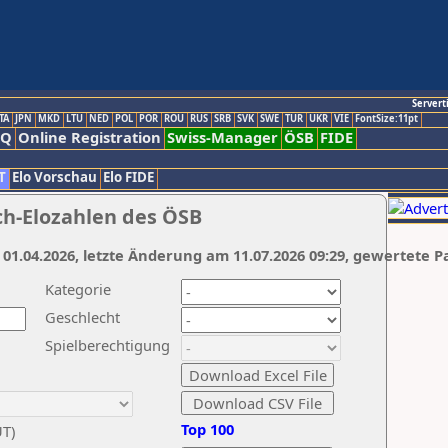
Servert
TA
JPN
MKD
LTU
NED
POL
POR
ROU
RUS
SRB
SVK
SWE
TUR
UKR
VIE
FontSize:11pt
AQ
Online Registration
Swiss-Manager
ÖSB
FIDE
T
Elo Vorschau
Elo FIDE
ch-Elozahlen des ÖSB
 01.04.2026, letzte Änderung am 11.07.2026 09:29, gewertete P
Kategorie
Geschlecht
Spielberechtigung
Top 100
UT)