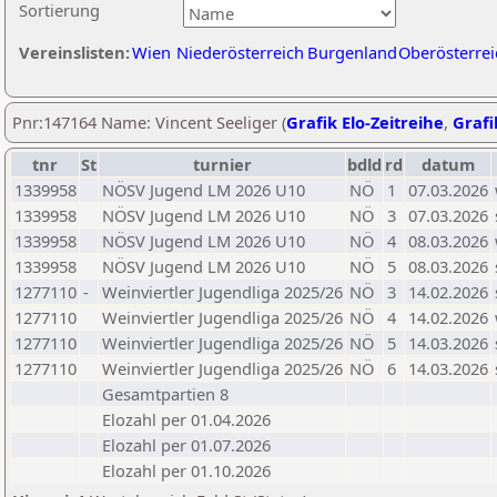
Sortierung
Vereinslisten:
Wien
Niederösterreich
Burgenland
Oberösterrei
Pnr:147164 Name: Vincent Seeliger (
Grafik Elo-Zeitreihe
,
Grafi
tnr
St
turnier
bdld
rd
datum
1339958
NÖSV Jugend LM 2026 U10
NÖ
1
07.03.2026
1339958
NÖSV Jugend LM 2026 U10
NÖ
3
07.03.2026
1339958
NÖSV Jugend LM 2026 U10
NÖ
4
08.03.2026
1339958
NÖSV Jugend LM 2026 U10
NÖ
5
08.03.2026
1277110
-
Weinviertler Jugendliga 2025/26
NÖ
3
14.02.2026
1277110
Weinviertler Jugendliga 2025/26
NÖ
4
14.02.2026
1277110
Weinviertler Jugendliga 2025/26
NÖ
5
14.03.2026
1277110
Weinviertler Jugendliga 2025/26
NÖ
6
14.03.2026
Gesamtpartien 8
Elozahl per 01.04.2026
Elozahl per 01.07.2026
Elozahl per 01.10.2026