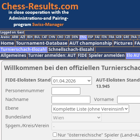
Logged on: Gast
Arabic
ARM
AZE
BIH
BUL
CAT
CHN
CRO
CZE
DEN
ENG
ESP
FAI
FIN
FRA
GER
GRE
INA
I
Home
Tournament-Database
AUT championship
Pictures
F
Turnierschach-Elozahl
Schnellschach-Elozahl
Allgemeines
Turnier anmelden: AUT
FIDE
Spieler anmelden
Elo AU
Willkommen bei den offiziellen Turnierscha
FIDE-Elolisten Stand
AUT-Elolisten Stand
13.945
Personennummer
Nachname
Vorname
Ebene
Bundesland
Spgem./Kreis/Verein
Nur "österreichische" Spieler (Land=A