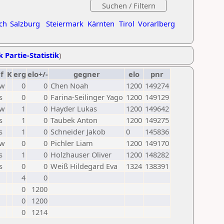
ch
Salzburg
Steiermark
Kärnten
Tirol
Vorarlberg
k Partie-Statistik
)
f
K
erg
elo+/-
gegner
elo
pnr
w
0
0
Chen Noah
1200
149274
s
0
0
Farina-Seilinger Yago
1200
149129
w
1
0
Hayder Lukas
1200
149642
s
1
0
Taubek Anton
1200
149275
s
1
0
Schneider Jakob
0
145836
w
0
0
Pichler Liam
1200
149170
s
1
0
Holzhauser Oliver
1200
148282
s
0
0
Weiß Hildegard Eva
1324
138391
4
0
0
1200
0
1200
0
1214