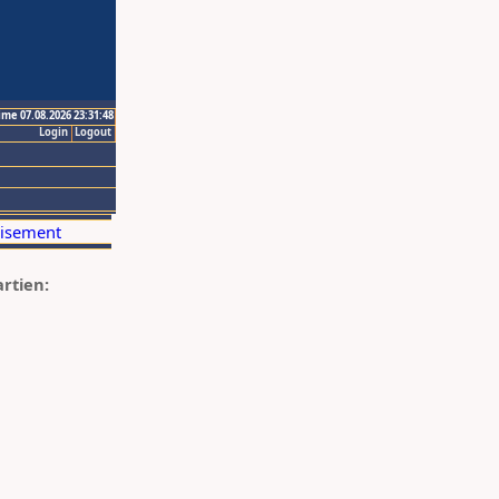
ime 07.08.2026 23:31:48
Login
Logout
artien: