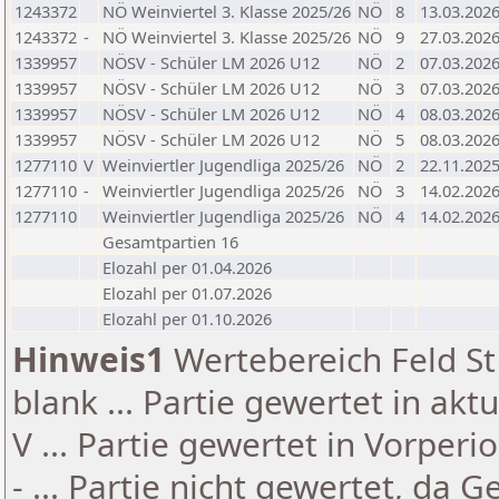
1243372
NÖ Weinviertel 3. Klasse 2025/26
NÖ
8
13.03.202
1243372
-
NÖ Weinviertel 3. Klasse 2025/26
NÖ
9
27.03.202
1339957
NÖSV - Schüler LM 2026 U12
NÖ
2
07.03.202
1339957
NÖSV - Schüler LM 2026 U12
NÖ
3
07.03.202
1339957
NÖSV - Schüler LM 2026 U12
NÖ
4
08.03.202
1339957
NÖSV - Schüler LM 2026 U12
NÖ
5
08.03.202
1277110
V
Weinviertler Jugendliga 2025/26
NÖ
2
22.11.202
1277110
-
Weinviertler Jugendliga 2025/26
NÖ
3
14.02.202
1277110
Weinviertler Jugendliga 2025/26
NÖ
4
14.02.202
Gesamtpartien 16
Elozahl per 01.04.2026
Elozahl per 01.07.2026
Elozahl per 01.10.2026
Hinweis1
Wertebereich Feld St 
blank ... Partie gewertet in akt
V ... Partie gewertet in Vorperi
- ... Partie nicht gewertet, da 