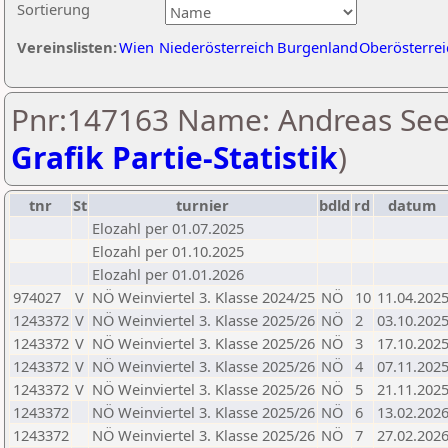
Sortierung
Vereinslisten:
Wien
Niederösterreich
Burgenland
Oberösterrei
Pnr:147163 Name: Andreas Seel
Grafik Partie-Statistik
)
tnr
St
turnier
bdld
rd
datum
Elozahl per 01.07.2025
Elozahl per 01.10.2025
Elozahl per 01.01.2026
974027
V
NÖ Weinviertel 3. Klasse 2024/25
NÖ
10
11.04.202
1243372
V
NÖ Weinviertel 3. Klasse 2025/26
NÖ
2
03.10.202
1243372
V
NÖ Weinviertel 3. Klasse 2025/26
NÖ
3
17.10.202
1243372
V
NÖ Weinviertel 3. Klasse 2025/26
NÖ
4
07.11.202
1243372
V
NÖ Weinviertel 3. Klasse 2025/26
NÖ
5
21.11.202
1243372
NÖ Weinviertel 3. Klasse 2025/26
NÖ
6
13.02.202
1243372
NÖ Weinviertel 3. Klasse 2025/26
NÖ
7
27.02.202