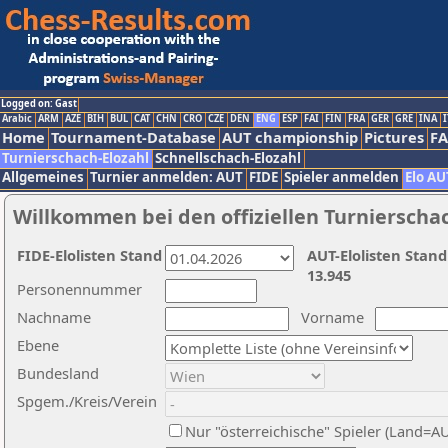
Logged on: Gast
Arabic
ARM
AZE
BIH
BUL
CAT
CHN
CRO
CZE
DEN
ENG
ESP
FAI
FIN
FRA
GER
GRE
INA
I
Home
Tournament-Database
AUT championship
Pictures
F
Turnierschach-Elozahl
Schnellschach-Elozahl
Allgemeines
Turnier anmelden: AUT
FIDE
Spieler anmelden
Elo AU
Willkommen bei den offiziellen Turnierscha
FIDE-Elolisten Stand
AUT-Elolisten Stand
13.945
Personennummer
Nachname
Vorname
Ebene
Bundesland
Spgem./Kreis/Verein
Nur "österreichische" Spieler (Land=A