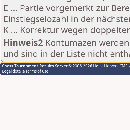
E ... Partie vorgemerkt zur Be
Einstiegselozahl in der nächst
K ... Korrektur wegen doppelt
Hinweis2
Kontumazen werden g
und sind in der Liste nicht enth
Chess-Tournament-Results-Server
© 2006-2026 Heinz Herzog
, CMS-
Legal details/Terms of use