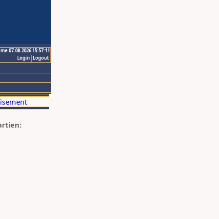
ime 07.08.2026 15:57:11
Login
Logout
artien: