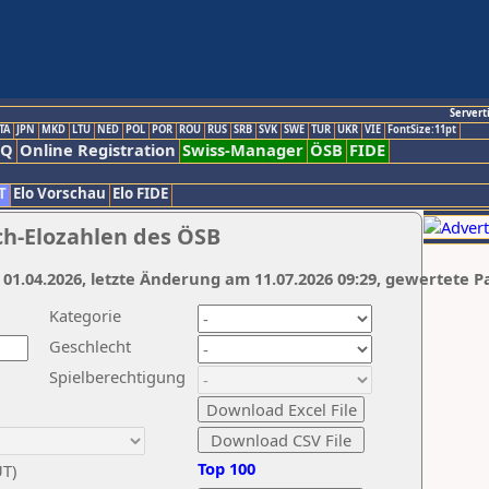
Servert
TA
JPN
MKD
LTU
NED
POL
POR
ROU
RUS
SRB
SVK
SWE
TUR
UKR
VIE
FontSize:11pt
AQ
Online Registration
Swiss-Manager
ÖSB
FIDE
T
Elo Vorschau
Elo FIDE
ch-Elozahlen des ÖSB
 01.04.2026, letzte Änderung am 11.07.2026 09:29, gewertete P
Kategorie
Geschlecht
Spielberechtigung
Top 100
UT)