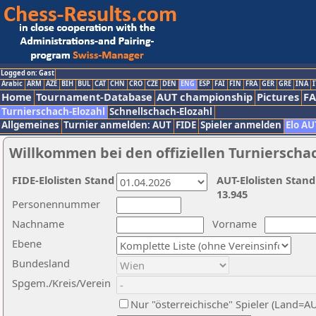
Logged on: Gast
Arabic
ARM
AZE
BIH
BUL
CAT
CHN
CRO
CZE
DEN
ENG
ESP
FAI
FIN
FRA
GER
GRE
INA
I
Home
Tournament-Database
AUT championship
Pictures
F
Turnierschach-Elozahl
Schnellschach-Elozahl
Allgemeines
Turnier anmelden: AUT
FIDE
Spieler anmelden
Elo AU
Willkommen bei den offiziellen Turnierscha
FIDE-Elolisten Stand
AUT-Elolisten Stand
13.945
Personennummer
Nachname
Vorname
Ebene
Bundesland
Spgem./Kreis/Verein
Nur "österreichische" Spieler (Land=A