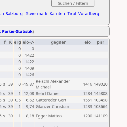
ch
Salzburg
Steiermark
Kärnten
Tirol
Vorarlberg
 Partie-Statistik
)
f
K
erg
elo+/-
gegner
elo
pnr
0
0
0
1422
0
1422
0
1409
0
1426
Reischl Alexander
6
s
39
0
-19,87
1416
149020
Michael
6
s
39
1
12,08
Rehrl Daniel
1284
145808
6
s
39
0,5
6,62
Gattereder Gert
1551
103498
6
w
39
1
9,74
Glanzer Christian
1233
103664
6
s
39
1
8,18
Egger Matteo
1200
141109