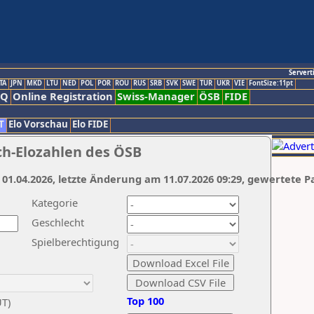
Servert
TA
JPN
MKD
LTU
NED
POL
POR
ROU
RUS
SRB
SVK
SWE
TUR
UKR
VIE
FontSize:11pt
AQ
Online Registration
Swiss-Manager
ÖSB
FIDE
T
Elo Vorschau
Elo FIDE
ch-Elozahlen des ÖSB
 01.04.2026, letzte Änderung am 11.07.2026 09:29, gewertete P
Kategorie
Geschlecht
Spielberechtigung
Top 100
UT)