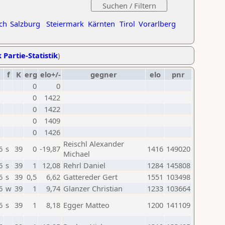
ch
Salzburg
Steiermark
Kärnten
Tirol
Vorarlberg
 Partie-Statistik
)
f
K
erg
elo+/-
gegner
elo
pnr
0
0
0
1422
0
1422
0
1409
0
1426
Reischl Alexander
6
s
39
0
-19,87
1416
149020
Michael
6
s
39
1
12,08
Rehrl Daniel
1284
145808
6
s
39
0,5
6,62
Gattereder Gert
1551
103498
6
w
39
1
9,74
Glanzer Christian
1233
103664
6
s
39
1
8,18
Egger Matteo
1200
141109