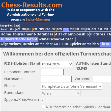
Logged on: Gast
Arabic
ARM
AZE
BIH
BUL
CAT
CHN
CRO
CZE
DEN
ENG
ESP
FAI
FIN
FRA
GER
GRE
INA
I
Home
Tournament-Database
AUT championship
Pictures
F
Turnierschach-Elozahl
Schnellschach-Elozahl
Allgemeines
Turnier anmelden: AUT
FIDE
Spieler anmelden
Elo AU
Willkommen bei den offiziellen Turnierscha
FIDE-Elolisten Stand
AUT-Elolisten Stand
13.945
Personennummer
Nachname
Vorname
Ebene
Bundesland
Spgem./Kreis/Verein
Nur "österreichische" Spieler (Land=A