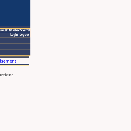
ime 06.08.2026 22:46:50
Login
Logout
artien: