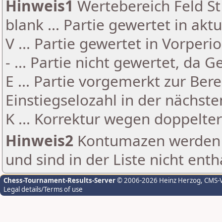
Hinweis1
Wertebereich Feld St 
blank ... Partie gewertet in akt
V ... Partie gewertet in Vorperi
- ... Partie nicht gewertet, da 
E ... Partie vorgemerkt zur Be
Einstiegselozahl in der nächst
K ... Korrektur wegen doppelt
Hinweis2
Kontumazen werden g
und sind in der Liste nicht enth
Chess-Tournament-Results-Server
© 2006-2026 Heinz Herzog
, CMS-
Legal details/Terms of use