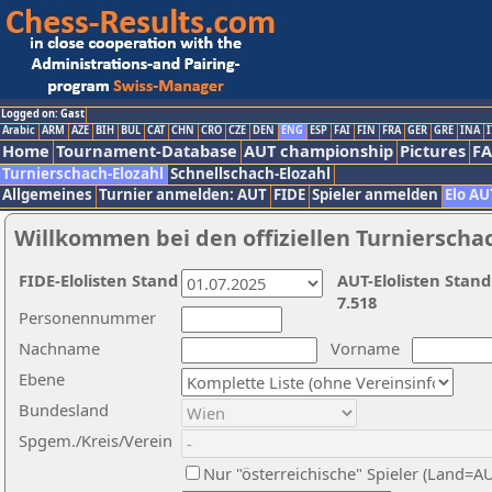
Logged on: Gast
Arabic
ARM
AZE
BIH
BUL
CAT
CHN
CRO
CZE
DEN
ENG
ESP
FAI
FIN
FRA
GER
GRE
INA
I
Home
Tournament-Database
AUT championship
Pictures
F
Turnierschach-Elozahl
Schnellschach-Elozahl
Allgemeines
Turnier anmelden: AUT
FIDE
Spieler anmelden
Elo AU
Willkommen bei den offiziellen Turnierscha
FIDE-Elolisten Stand
AUT-Elolisten Stand
7.518
Personennummer
Nachname
Vorname
Ebene
Bundesland
Spgem./Kreis/Verein
Nur "österreichische" Spieler (Land=A