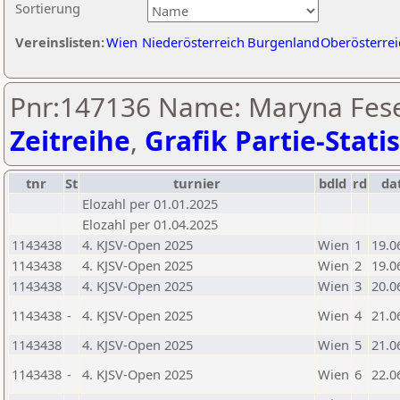
Sortierung
Vereinslisten:
Wien
Niederösterreich
Burgenland
Oberösterrei
Pnr:147136 Name: Maryna Fese
Zeitreihe
,
Grafik Partie-Statis
tnr
St
turnier
bdld
rd
da
Elozahl per 01.01.2025
Elozahl per 01.04.2025
1143438
4. KJSV-Open 2025
Wien
1
19.0
1143438
4. KJSV-Open 2025
Wien
2
19.0
1143438
4. KJSV-Open 2025
Wien
3
20.0
1143438
-
4. KJSV-Open 2025
Wien
4
21.0
1143438
4. KJSV-Open 2025
Wien
5
21.0
1143438
-
4. KJSV-Open 2025
Wien
6
22.0