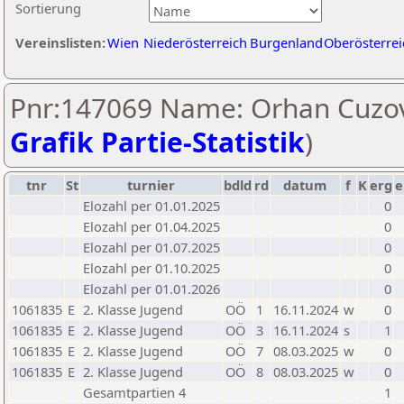
Sortierung
Vereinslisten:
Wien
Niederösterreich
Burgenland
Oberösterrei
Pnr:147069 Name: Orhan Cuzov
Grafik Partie-Statistik
)
tnr
St
turnier
bdld
rd
datum
f
K
erg
e
Elozahl per 01.01.2025
0
Elozahl per 01.04.2025
0
Elozahl per 01.07.2025
0
Elozahl per 01.10.2025
0
Elozahl per 01.01.2026
0
1061835
E
2. Klasse Jugend
OÖ
1
16.11.2024
w
0
1061835
E
2. Klasse Jugend
OÖ
3
16.11.2024
s
1
1061835
E
2. Klasse Jugend
OÖ
7
08.03.2025
w
0
1061835
E
2. Klasse Jugend
OÖ
8
08.03.2025
w
0
Gesamtpartien 4
1