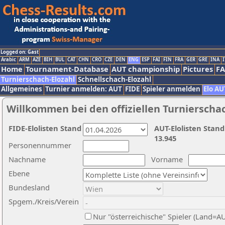
Logged on: Gast
Arabic
ARM
AZE
BIH
BUL
CAT
CHN
CRO
CZE
DEN
ENG
ESP
FAI
FIN
FRA
GER
GRE
INA
I
Home
Tournament-Database
AUT championship
Pictures
F
Turnierschach-Elozahl
Schnellschach-Elozahl
Allgemeines
Turnier anmelden: AUT
FIDE
Spieler anmelden
Elo AU
Willkommen bei den offiziellen Turnierscha
FIDE-Elolisten Stand
AUT-Elolisten Stand
13.945
Personennummer
Nachname
Vorname
Ebene
Bundesland
Spgem./Kreis/Verein
Nur "österreichische" Spieler (Land=A