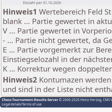
Elozahl per 01.10.2026
Hinweis1
Wertebereich Feld St 
blank ... Partie gewertet in akt
V ... Partie gewertet in Vorperi
- ... Partie nicht gewertet, da 
E ... Partie vorgemerkt zur Be
Einstiegselozahl in der nächst
K ... Korrektur wegen doppelt
Hinweis2
Kontumazen werden g
und sind in der Liste nicht enth
Chess-Tournament-Results-Server
© 2006-2026 Heinz Herzog
, CMS-
Legal details/Terms of use