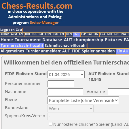
Logged on: Gast
Arabic
ARM
AZE
BIH
BUL
CAT
CHN
CRO
CZE
DEN
ENG
ESP
FAI
FIN
FRA
GER
GRE
INA
I
Home
Tournament-Database
AUT championship
Pictures
F
Turnierschach-Elozahl
Schnellschach-Elozahl
Allgemeines
Turnier anmelden: AUT
FIDE
Spieler anmelden
Elo AU
Willkommen bei den offiziellen Turnierscha
FIDE-Elolisten Stand
AUT-Elolisten Stand
13.945
Personennummer
Nachname
Vorname
Ebene
Bundesland
Spgem./Kreis/Verein
Nur "österreichische" Spieler (Land=A