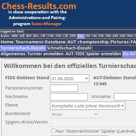
Logged on: Gast
Arabic
ARM
AZE
BIH
BUL
CAT
CHN
CRO
CZE
DEN
ENG
ESP
FAI
FIN
FRA
GER
GRE
INA
I
Home
Tournament-Database
AUT championship
Pictures
F
Turnierschach-Elozahl
Schnellschach-Elozahl
Allgemeines
Turnier anmelden: AUT
FIDE
Spieler anmelden
Elo AU
Willkommen bei den offiziellen Turnierscha
FIDE-Elolisten Stand
AUT-Elolisten Stand
13.945
Personennummer
Nachname
Vorname
Ebene
Bundesland
Spgem./Kreis/Verein
Nur "österreichische" Spieler (Land=A