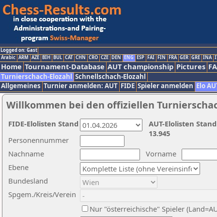
Logged on: Gast
Arabic
ARM
AZE
BIH
BUL
CAT
CHN
CRO
CZE
DEN
ENG
ESP
FAI
FIN
FRA
GER
GRE
INA
I
Home
Tournament-Database
AUT championship
Pictures
F
Turnierschach-Elozahl
Schnellschach-Elozahl
Allgemeines
Turnier anmelden: AUT
FIDE
Spieler anmelden
Elo AU
Willkommen bei den offiziellen Turnierscha
FIDE-Elolisten Stand
AUT-Elolisten Stand
13.945
Personennummer
Nachname
Vorname
Ebene
Bundesland
Spgem./Kreis/Verein
Nur "österreichische" Spieler (Land=A