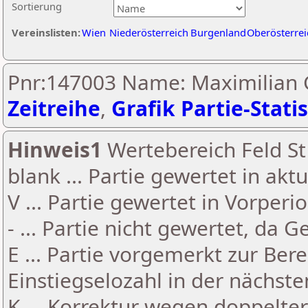
Sortierung
Vereinslisten:
Wien
Niederösterreich
Burgenland
Oberösterrei
Pnr:147003 Name: Maximilian 
Zeitreihe
,
Grafik Partie-Statis
Hinweis1
Wertebereich Feld St 
blank ... Partie gewertet in akt
V ... Partie gewertet in Vorperi
- ... Partie nicht gewertet, da 
E ... Partie vorgemerkt zur Be
Einstiegselozahl in der nächst
K ... Korrektur wegen doppelt