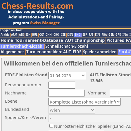
Logged on: Gast
Arabic
ARM
AZE
BIH
BUL
CAT
CHN
CRO
CZE
DEN
ENG
ESP
FAI
FIN
FRA
GER
GRE
INA
I
Home
Tournament-Database
AUT championship
Pictures
F
Turnierschach-Elozahl
Schnellschach-Elozahl
Allgemeines
Turnier anmelden: AUT
FIDE
Spieler anmelden
Elo AU
Willkommen bei den offiziellen Turnierscha
FIDE-Elolisten Stand
AUT-Elolisten Stand
13.945
Personennummer
Nachname
Vorname
Ebene
Bundesland
Spgem./Kreis/Verein
Nur "österreichische" Spieler (Land=A