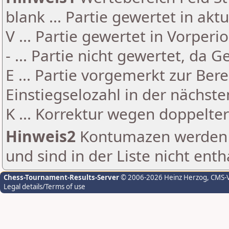
blank ... Partie gewertet in akt
V ... Partie gewertet in Vorperi
- ... Partie nicht gewertet, da 
E ... Partie vorgemerkt zur Be
Einstiegselozahl in der nächst
K ... Korrektur wegen doppelt
Hinweis2
Kontumazen werden g
und sind in der Liste nicht enth
Chess-Tournament-Results-Server
© 2006-2026 Heinz Herzog
, CMS-
Legal details/Terms of use