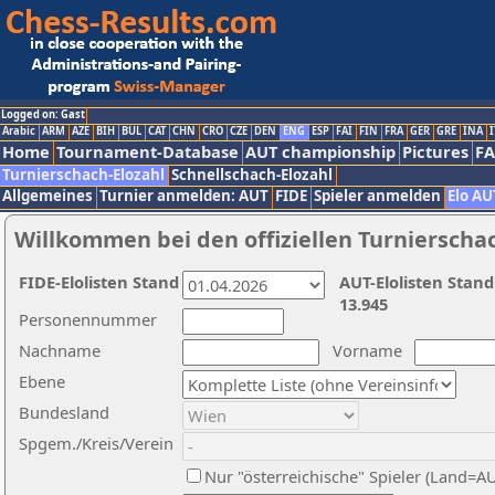
Logged on: Gast
Arabic
ARM
AZE
BIH
BUL
CAT
CHN
CRO
CZE
DEN
ENG
ESP
FAI
FIN
FRA
GER
GRE
INA
I
Home
Tournament-Database
AUT championship
Pictures
F
Turnierschach-Elozahl
Schnellschach-Elozahl
Allgemeines
Turnier anmelden: AUT
FIDE
Spieler anmelden
Elo AU
Willkommen bei den offiziellen Turnierscha
FIDE-Elolisten Stand
AUT-Elolisten Stand
13.945
Personennummer
Nachname
Vorname
Ebene
Bundesland
Spgem./Kreis/Verein
Nur "österreichische" Spieler (Land=A