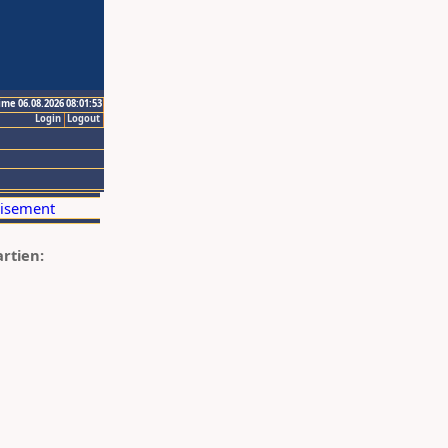
ime 06.08.2026 08:01:53
Login
Logout
artien: