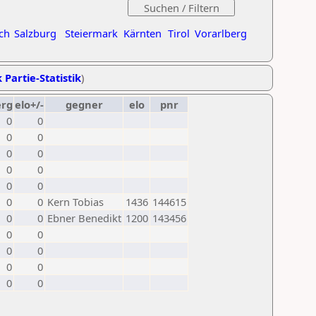
ch
Salzburg
Steiermark
Kärnten
Tirol
Vorarlberg
 Partie-Statistik
)
erg
elo+/-
gegner
elo
pnr
0
0
0
0
0
0
0
0
0
0
0
0
Kern Tobias
1436
144615
0
0
Ebner Benedikt
1200
143456
0
0
0
0
0
0
0
0