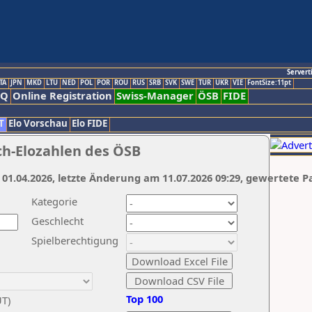
Servert
TA
JPN
MKD
LTU
NED
POL
POR
ROU
RUS
SRB
SVK
SWE
TUR
UKR
VIE
FontSize:11pt
AQ
Online Registration
Swiss-Manager
ÖSB
FIDE
T
Elo Vorschau
Elo FIDE
ch-Elozahlen des ÖSB
 01.04.2026, letzte Änderung am 11.07.2026 09:29, gewertete P
Kategorie
Geschlecht
Spielberechtigung
Top 100
UT)