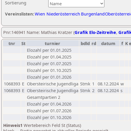
Sortierung
Vereinslisten:
Wien
Niederösterreich
Burgenland
Oberösterrei
Pnr:146941 Name: Mathias Kratzer (
Grafik Elo-Zeitreihe
,
Grafik
tnr
St
turnier
bdld
rd
datum
f
K
Elozahl per 01.01.2025
Elozahl per 01.04.2025
Elozahl per 01.07.2025
Elozahl per 01.10.2025
Elozahl per 01.01.2026
1068393
E
Obersteirische Jugendliga
Stmk
1
08.12.2024
w
1068393
E
Obersteirische Jugendliga
Stmk
2
08.12.2024
s
Gesamtpartien 2
Elozahl per 01.04.2026
Elozahl per 01.07.2026
Elozahl per 01.10.2026
Hinweis1
Wertebereich Feld St (Status)
blank ... Partie gewertet in aktueller Periode gespielt