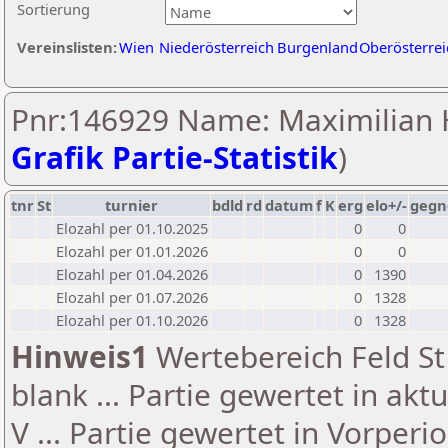
Sortierung
Vereinslisten:
Wien
Niederösterreich
Burgenland
Oberösterrei
Pnr:146929 Name: Maximilian H
Grafik Partie-Statistik
)
tnr
St
turnier
bdld
rd
datum
f
K
erg
elo+/-
gegn
Elozahl per 01.10.2025
0
0
Elozahl per 01.01.2026
0
0
Elozahl per 01.04.2026
0
1390
Elozahl per 01.07.2026
0
1328
Elozahl per 01.10.2026
0
1328
Hinweis1
Wertebereich Feld St 
blank ... Partie gewertet in akt
V ... Partie gewertet in Vorperi