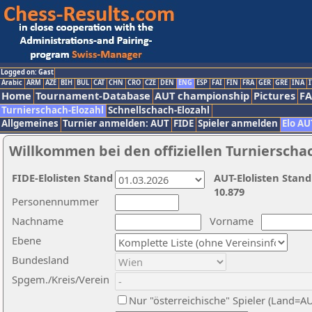
Logged on: Gast
Arabic
ARM
AZE
BIH
BUL
CAT
CHN
CRO
CZE
DEN
ENG
ESP
FAI
FIN
FRA
GER
GRE
INA
I
Home
Tournament-Database
AUT championship
Pictures
F
Turnierschach-Elozahl
Schnellschach-Elozahl
Allgemeines
Turnier anmelden: AUT
FIDE
Spieler anmelden
Elo AU
Willkommen bei den offiziellen Turnierscha
FIDE-Elolisten Stand
AUT-Elolisten Stand
10.879
Personennummer
Nachname
Vorname
Ebene
Bundesland
Spgem./Kreis/Verein
Nur "österreichische" Spieler (Land=A