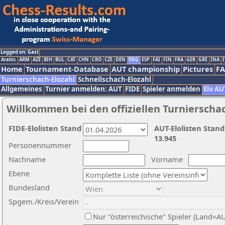
Logged on: Gast
Arabic
ARM
AZE
BIH
BUL
CAT
CHN
CRO
CZE
DEN
ENG
ESP
FAI
FIN
FRA
GER
GRE
INA
I
Home
Tournament-Database
AUT championship
Pictures
F
Turnierschach-Elozahl
Schnellschach-Elozahl
Allgemeines
Turnier anmelden: AUT
FIDE
Spieler anmelden
Elo AU
Willkommen bei den offiziellen Turnierscha
FIDE-Elolisten Stand
AUT-Elolisten Stand
13.945
Personennummer
Nachname
Vorname
Ebene
Bundesland
Spgem./Kreis/Verein
Nur "österreichische" Spieler (Land=A