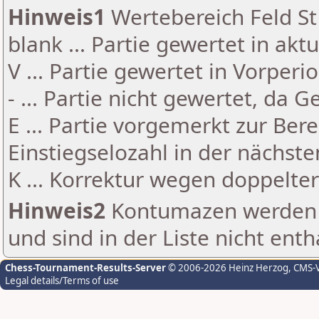
Hinweis1
Wertebereich Feld St 
blank ... Partie gewertet in akt
V ... Partie gewertet in Vorperi
- ... Partie nicht gewertet, da 
E ... Partie vorgemerkt zur Be
Einstiegselozahl in der nächst
K ... Korrektur wegen doppelt
Hinweis2
Kontumazen werden g
und sind in der Liste nicht enth
Chess-Tournament-Results-Server
© 2006-2026 Heinz Herzog
, CMS-
Legal details/Terms of use