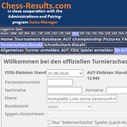
Logged on: Gast
Arabic
ARM
AZE
BIH
BUL
CAT
CHN
CRO
CZE
DEN
ENG
ESP
FAI
FIN
FRA
GER
GRE
INA
I
Home
Tournament-Database
AUT championship
Pictures
F
Turnierschach-Elozahl
Schnellschach-Elozahl
Allgemeines
Turnier anmelden: AUT
FIDE
Spieler anmelden
Elo AU
Willkommen bei den offiziellen Turnierscha
FIDE-Elolisten Stand
AUT-Elolisten Stand
13.945
Personennummer
Nachname
Vorname
Ebene
Bundesland
Spgem./Kreis/Verein
Nur "österreichische" Spieler (Land=A