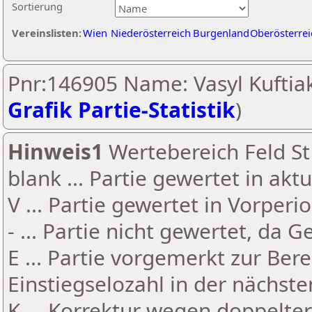
Sortierung
Vereinslisten:
Wien
Niederösterreich
Burgenland
Oberösterrei
Pnr:146905 Name: Vasyl Kuftiak
Grafik Partie-Statistik
)
Hinweis1
Wertebereich Feld St 
blank ... Partie gewertet in akt
V ... Partie gewertet in Vorperi
- ... Partie nicht gewertet, da 
E ... Partie vorgemerkt zur Be
Einstiegselozahl in der nächst
K ... Korrektur wegen doppelt