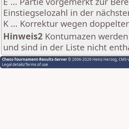
E ... Partie vorgemerkt zur Be
Einstiegselozahl in der nächst
K ... Korrektur wegen doppelt
Hinweis2
Kontumazen werden g
und sind in der Liste nicht enth
Chess-Tournament-Results-Server
© 2006-2026 Heinz Herzog
, CMS-
Legal details/Terms of use