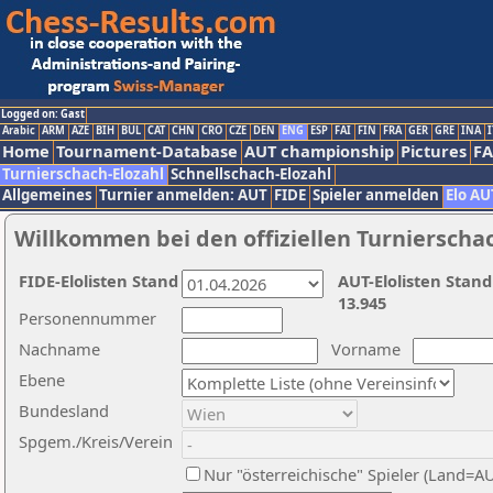
Logged on: Gast
Arabic
ARM
AZE
BIH
BUL
CAT
CHN
CRO
CZE
DEN
ENG
ESP
FAI
FIN
FRA
GER
GRE
INA
I
Home
Tournament-Database
AUT championship
Pictures
F
Turnierschach-Elozahl
Schnellschach-Elozahl
Allgemeines
Turnier anmelden: AUT
FIDE
Spieler anmelden
Elo AU
Willkommen bei den offiziellen Turnierscha
FIDE-Elolisten Stand
AUT-Elolisten Stand
13.945
Personennummer
Nachname
Vorname
Ebene
Bundesland
Spgem./Kreis/Verein
Nur "österreichische" Spieler (Land=A