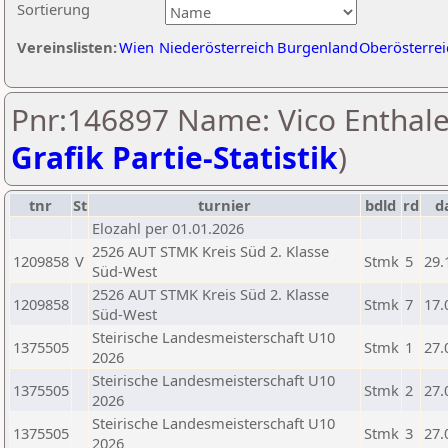
Sortierung
Vereinslisten:
Wien
Niederösterreich
Burgenland
Oberösterrei
Pnr:146897 Name: Vico Enthale
Grafik Partie-Statistik
)
tnr
St
turnier
bdld
rd
d
Elozahl per 01.01.2026
2526 AUT STMK Kreis Süd 2. Klasse
1209858
V
Stmk
5
29.
Süd-West
2526 AUT STMK Kreis Süd 2. Klasse
1209858
Stmk
7
17.
Süd-West
Steirische Landesmeisterschaft U10
1375505
Stmk
1
27.
2026
Steirische Landesmeisterschaft U10
1375505
Stmk
2
27.
2026
Steirische Landesmeisterschaft U10
1375505
Stmk
3
27.
2026