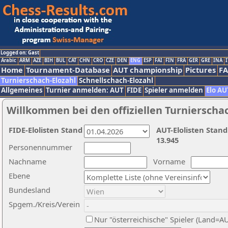
Logged on: Gast
Arabic
ARM
AZE
BIH
BUL
CAT
CHN
CRO
CZE
DEN
ENG
ESP
FAI
FIN
FRA
GER
GRE
INA
I
Home
Tournament-Database
AUT championship
Pictures
F
Turnierschach-Elozahl
Schnellschach-Elozahl
Allgemeines
Turnier anmelden: AUT
FIDE
Spieler anmelden
Elo AU
Willkommen bei den offiziellen Turnierscha
FIDE-Elolisten Stand
AUT-Elolisten Stand
13.945
Personennummer
Nachname
Vorname
Ebene
Bundesland
Spgem./Kreis/Verein
Nur "österreichische" Spieler (Land=A