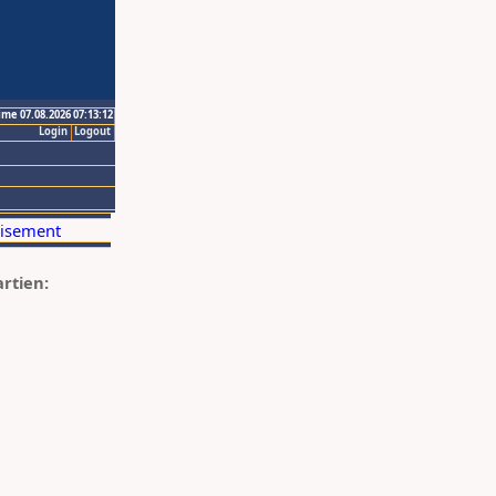
ime 07.08.2026 07:13:12
Login
Logout
artien: