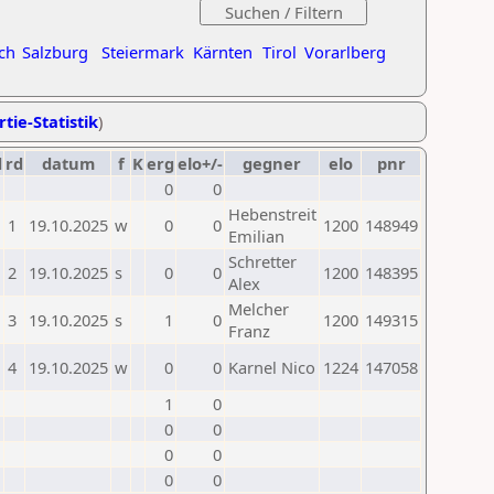
ch
Salzburg
Steiermark
Kärnten
Tirol
Vorarlberg
tie-Statistik
)
d
rd
datum
f
K
erg
elo+/-
gegner
elo
pnr
0
0
Hebenstreit
1
19.10.2025
w
0
0
1200
148949
Emilian
Schretter
2
19.10.2025
s
0
0
1200
148395
Alex
Melcher
3
19.10.2025
s
1
0
1200
149315
Franz
4
19.10.2025
w
0
0
Karnel Nico
1224
147058
1
0
0
0
0
0
0
0