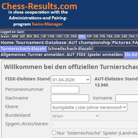
Logged on: Gast
Arabic
ARM
AZE
BIH
BUL
CAT
CHN
CRO
CZE
DEN
ENG
ESP
FAI
FIN
FRA
GER
GRE
INA
I
Home
Tournament-Database
AUT championship
Pictures
F
Turnierschach-Elozahl
Schnellschach-Elozahl
Allgemeines
Turnier anmelden: AUT
FIDE
Spieler anmelden
Elo AU
Willkommen bei den offiziellen Turnierscha
FIDE-Elolisten Stand
AUT-Elolisten Stand
13.945
Personennummer
Nachname
Vorname
Ebene
Bundesland
Spgem./Kreis/Verein
Nur "österreichische" Spieler (Land=A