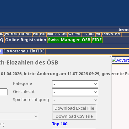
Servert
TA
JPN
MKD
LTU
NED
POL
POR
ROU
RUS
SRB
SVK
SWE
TUR
UKR
VIE
FontSize:11pt
AQ
Online Registration
Swiss-Manager
ÖSB
FIDE
T
Elo Vorschau
Elo FIDE
ch-Elozahlen des ÖSB
 01.04.2026, letzte Änderung am 11.07.2026 09:29, gewertete P
Kategorie
Geschlecht
Spielberechtigung
Top 100
UT)