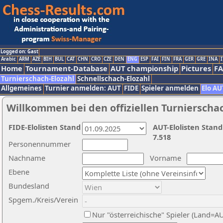
Logged on: Gast
Arabic
ARM
AZE
BIH
BUL
CAT
CHN
CRO
CZE
DEN
ENG
ESP
FAI
FIN
FRA
GER
GRE
INA
I
Home
Tournament-Database
AUT championship
Pictures
F
Turnierschach-Elozahl
Schnellschach-Elozahl
Allgemeines
Turnier anmelden: AUT
FIDE
Spieler anmelden
Elo AU
Willkommen bei den offiziellen Turnierscha
FIDE-Elolisten Stand
AUT-Elolisten Stand
7.518
Personennummer
Nachname
Vorname
Ebene
Bundesland
Spgem./Kreis/Verein
Nur "österreichische" Spieler (Land=A