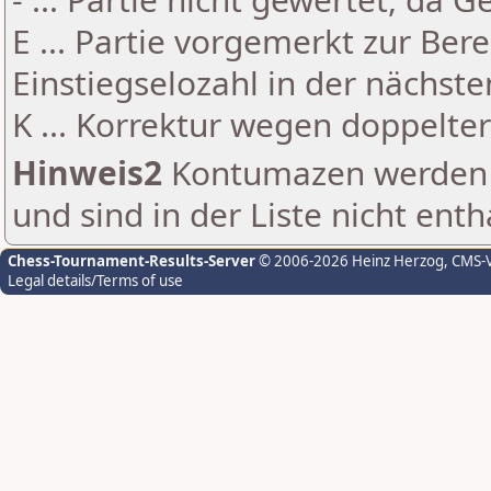
E ... Partie vorgemerkt zur Be
Einstiegselozahl in der nächst
K ... Korrektur wegen doppelt
Hinweis2
Kontumazen werden g
und sind in der Liste nicht enth
Chess-Tournament-Results-Server
© 2006-2026 Heinz Herzog
, CMS-
Legal details/Terms of use