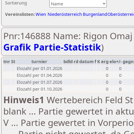
Sortierung
Vereinslisten:
Wien
Niederösterreich
Burgenland
Oberösterrei
Pnr:146888 Name: Rigon Omaj 
Grafik Partie-Statistik
)
tnr
St
turnier
bdld
rd
datum
f
K
erg
elo+/-
gegn
Elozahl per 01.01.2026
0
0
Elozahl per 01.04.2026
0
0
Elozahl per 01.07.2026
0
0
Elozahl per 01.10.2026
0
0
Hinweis1
Wertebereich Feld St 
blank ... Partie gewertet in akt
V ... Partie gewertet in Vorperi
- ... Partie nicht gewertet, da 