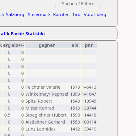
ch
Salzburg
Steiermark
Kärnten
Tirol
Vorarlberg
afik Partie-Statistik
)
K
erg
elo+/-
gegner
elo
pnr
0
0
0
0
0
0
0
0
0
0
0
0
Feichtner Valerie
1570
146413
0
0
Winkelmayr Raphael
1399
141647
0
0
Spitzl Robert
1548
113945
0
0
Mitter Konrad
1513
138744
0,5
0
Stoeglehner Hubert
1598
114418
0
0
Aistleitner Gerhard
1553
100114
0
0
Lunz Leonidas
1412
139410
0,5
0