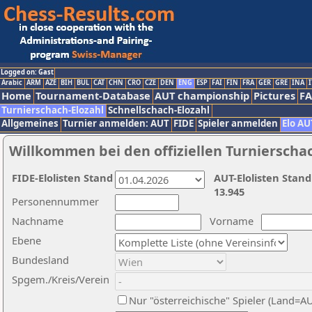
Logged on: Gast
Arabic
ARM
AZE
BIH
BUL
CAT
CHN
CRO
CZE
DEN
ENG
ESP
FAI
FIN
FRA
GER
GRE
INA
I
Home
Tournament-Database
AUT championship
Pictures
F
Turnierschach-Elozahl
Schnellschach-Elozahl
Allgemeines
Turnier anmelden: AUT
FIDE
Spieler anmelden
Elo AU
Willkommen bei den offiziellen Turnierscha
FIDE-Elolisten Stand
AUT-Elolisten Stand
13.945
Personennummer
Nachname
Vorname
Ebene
Bundesland
Spgem./Kreis/Verein
Nur "österreichische" Spieler (Land=A