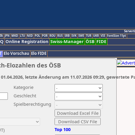
Servert
TA
JPN
MKD
LTU
NED
POL
POR
ROU
RUS
SRB
SVK
SWE
TUR
UKR
VIE
FontSize:11pt
AQ
Online Registration
Swiss-Manager
ÖSB
FIDE
T
Elo Vorschau
Elo FIDE
ch-Elozahlen des ÖSB
 01.04.2026, letzte Änderung am 11.07.2026 09:29, gewertete P
Kategorie
Geschlecht
Spielberechtigung
Top 100
UT)