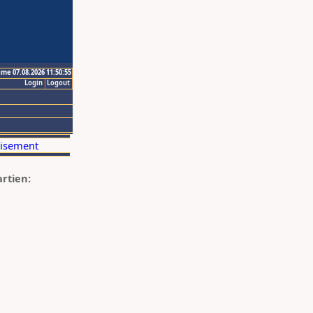
ime 07.08.2026 11:50:55
Login
Logout
artien: