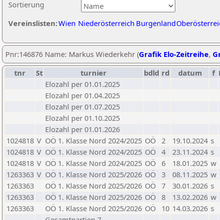
Sortierung
Vereinslisten:
Wien
Niederösterreich
Burgenland
Oberösterrei
Pnr:146876 Name: Markus Wiederkehr (
Grafik Elo-Zeitreihe
,
Gr
tnr
St
turnier
bdld
rd
datum
f
Elozahl per 01.01.2025
Elozahl per 01.04.2025
Elozahl per 01.07.2025
Elozahl per 01.10.2025
Elozahl per 01.01.2026
1024818
V
OÖ 1. Klasse Nord 2024/2025
OÖ
2
19.10.2024
s
1024818
V
OÖ 1. Klasse Nord 2024/2025
OÖ
4
23.11.2024
s
1024818
V
OÖ 1. Klasse Nord 2024/2025
OÖ
6
18.01.2025
w
1263363
V
OÖ 1. Klasse Nord 2025/2026
OÖ
3
08.11.2025
w
1263363
OÖ 1. Klasse Nord 2025/2026
OÖ
7
30.01.2026
s
1263363
OÖ 1. Klasse Nord 2025/2026
OÖ
8
13.02.2026
w
1263363
OÖ 1. Klasse Nord 2025/2026
OÖ
10
14.03.2026
s
Gesamtpartien 7