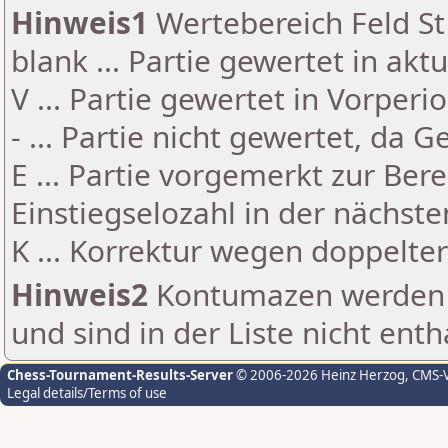
Hinweis1
Wertebereich Feld St 
blank ... Partie gewertet in akt
V ... Partie gewertet in Vorperi
- ... Partie nicht gewertet, da 
E ... Partie vorgemerkt zur Be
Einstiegselozahl in der nächst
K ... Korrektur wegen doppelt
Hinweis2
Kontumazen werden g
und sind in der Liste nicht enth
Chess-Tournament-Results-Server
© 2006-2026 Heinz Herzog
, CMS-
Legal details/Terms of use