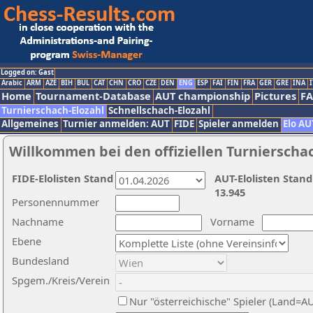
Logged on: Gast
Arabic
ARM
AZE
BIH
BUL
CAT
CHN
CRO
CZE
DEN
ENG
ESP
FAI
FIN
FRA
GER
GRE
INA
I
Home
Tournament-Database
AUT championship
Pictures
F
Turnierschach-Elozahl
Schnellschach-Elozahl
Allgemeines
Turnier anmelden: AUT
FIDE
Spieler anmelden
Elo AU
Willkommen bei den offiziellen Turnierscha
FIDE-Elolisten Stand
AUT-Elolisten Stand
13.945
Personennummer
Nachname
Vorname
Ebene
Bundesland
Spgem./Kreis/Verein
Nur "österreichische" Spieler (Land=A