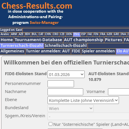
Logged on: Gast
Arabic
ARM
AZE
BIH
BUL
CAT
CHN
CRO
CZE
DEN
ENG
ESP
FAI
FIN
FRA
GER
GRE
INA
I
Home
Tournament-Database
AUT championship
Pictures
F
Turnierschach-Elozahl
Schnellschach-Elozahl
Allgemeines
Turnier anmelden: AUT
FIDE
Spieler anmelden
Elo AU
Willkommen bei den offiziellen Turnierscha
FIDE-Elolisten Stand
AUT-Elolisten Stand
10.879
Personennummer
Nachname
Vorname
Ebene
Bundesland
Spgem./Kreis/Verein
Nur "österreichische" Spieler (Land=A