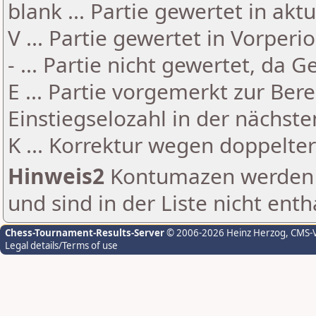
blank ... Partie gewertet in akt
V ... Partie gewertet in Vorperi
- ... Partie nicht gewertet, da 
E ... Partie vorgemerkt zur Be
Einstiegselozahl in der nächst
K ... Korrektur wegen doppelt
Hinweis2
Kontumazen werden g
und sind in der Liste nicht enth
Chess-Tournament-Results-Server
© 2006-2026 Heinz Herzog
, CMS-
Legal details/Terms of use