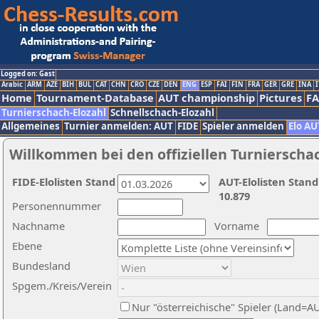
Logged on: Gast
Arabic
ARM
AZE
BIH
BUL
CAT
CHN
CRO
CZE
DEN
ENG
ESP
FAI
FIN
FRA
GER
GRE
INA
I
Home
Tournament-Database
AUT championship
Pictures
F
Turnierschach-Elozahl
Schnellschach-Elozahl
Allgemeines
Turnier anmelden: AUT
FIDE
Spieler anmelden
Elo AU
Willkommen bei den offiziellen Turnierscha
FIDE-Elolisten Stand
AUT-Elolisten Stand
10.879
Personennummer
Nachname
Vorname
Ebene
Bundesland
Spgem./Kreis/Verein
Nur "österreichische" Spieler (Land=A