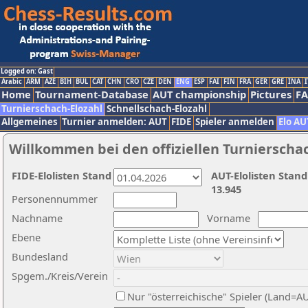
Logged on: Gast
Arabic
ARM
AZE
BIH
BUL
CAT
CHN
CRO
CZE
DEN
ENG
ESP
FAI
FIN
FRA
GER
GRE
INA
I
Home
Tournament-Database
AUT championship
Pictures
F
Turnierschach-Elozahl
Schnellschach-Elozahl
Allgemeines
Turnier anmelden: AUT
FIDE
Spieler anmelden
Elo AU
Willkommen bei den offiziellen Turnierscha
FIDE-Elolisten Stand
AUT-Elolisten Stand
13.945
Personennummer
Nachname
Vorname
Ebene
Bundesland
Spgem./Kreis/Verein
Nur "österreichische" Spieler (Land=A