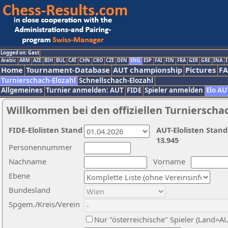
Logged on: Gast
Arabic
ARM
AZE
BIH
BUL
CAT
CHN
CRO
CZE
DEN
ENG
ESP
FAI
FIN
FRA
GER
GRE
INA
I
Home
Tournament-Database
AUT championship
Pictures
F
Turnierschach-Elozahl
Schnellschach-Elozahl
Allgemeines
Turnier anmelden: AUT
FIDE
Spieler anmelden
Elo AU
Willkommen bei den offiziellen Turnierscha
FIDE-Elolisten Stand
AUT-Elolisten Stand
13.945
Personennummer
Nachname
Vorname
Ebene
Bundesland
Spgem./Kreis/Verein
Nur "österreichische" Spieler (Land=A