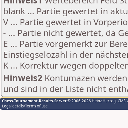
Hinweis1
Wertebereich Feld St 
blank ... Partie gewertet in akt
V ... Partie gewertet in Vorperi
- ... Partie nicht gewertet, da 
E ... Partie vorgemerkt zur Be
Einstiegselozahl in der nächst
K ... Korrektur wegen doppelt
Hinweis2
Kontumazen werden g
und sind in der Liste nicht enth
Chess-Tournament-Results-Server
© 2006-2026 Heinz Herzog
, CMS-
Legal details/Terms of use