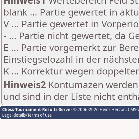
Hinweis1
Wertebereich Feld St 
blank ... Partie gewertet in akt
V ... Partie gewertet in Vorperi
- ... Partie nicht gewertet, da 
E ... Partie vorgemerkt zur Be
Einstiegselozahl in der nächst
K ... Korrektur wegen doppelt
Hinweis2
Kontumazen werden g
und sind in der Liste nicht enth
Chess-Tournament-Results-Server
© 2006-2026 Heinz Herzog
, CMS-
Legal details/Terms of use