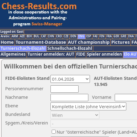
Logged on: Gast
Arabic
ARM
AZE
BIH
BUL
CAT
CHN
CRO
CZE
DEN
ENG
ESP
FAI
FIN
FRA
GER
GRE
INA
I
Home
Tournament-Database
AUT championship
Pictures
F
Turnierschach-Elozahl
Schnellschach-Elozahl
Allgemeines
Turnier anmelden: AUT
FIDE
Spieler anmelden
Elo AU
Willkommen bei den offiziellen Turnierscha
FIDE-Elolisten Stand
AUT-Elolisten Stand
13.945
Personennummer
Nachname
Vorname
Ebene
Bundesland
Spgem./Kreis/Verein
Nur "österreichische" Spieler (Land=A