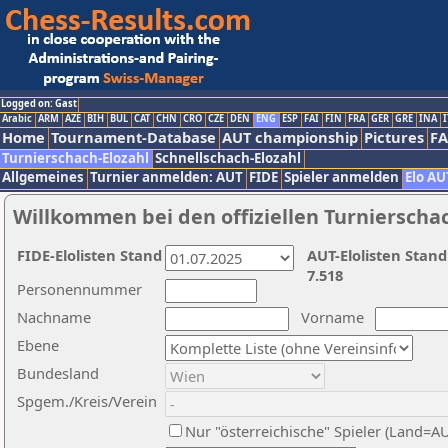
Logged on: Gast
Arabic
ARM
AZE
BIH
BUL
CAT
CHN
CRO
CZE
DEN
ENG
ESP
FAI
FIN
FRA
GER
GRE
INA
I
Home
Tournament-Database
AUT championship
Pictures
F
Turnierschach-Elozahl
Schnellschach-Elozahl
Allgemeines
Turnier anmelden: AUT
FIDE
Spieler anmelden
Elo AU
Willkommen bei den offiziellen Turnierscha
FIDE-Elolisten Stand
AUT-Elolisten Stand
7.518
Personennummer
Nachname
Vorname
Ebene
Bundesland
Spgem./Kreis/Verein
Nur "österreichische" Spieler (Land=A