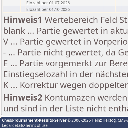
Elozahl per 01.07.2026
Elozahl per 01.10.2026
Hinweis1
Wertebereich Feld St 
blank ... Partie gewertet in akt
V ... Partie gewertet in Vorperi
- ... Partie nicht gewertet, da 
E ... Partie vorgemerkt zur Be
Einstiegselozahl in der nächst
K ... Korrektur wegen doppelt
Hinweis2
Kontumazen werden g
und sind in der Liste nicht enth
Chess-Tournament-Results-Server
© 2006-2026 Heinz Herzog
, CMS-
Legal details/Terms of use