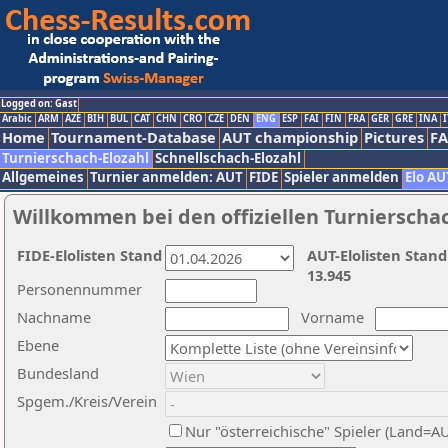
Logged on: Gast
Arabic
ARM
AZE
BIH
BUL
CAT
CHN
CRO
CZE
DEN
ENG
ESP
FAI
FIN
FRA
GER
GRE
INA
I
Home
Tournament-Database
AUT championship
Pictures
F
Turnierschach-Elozahl
Schnellschach-Elozahl
Allgemeines
Turnier anmelden: AUT
FIDE
Spieler anmelden
Elo AU
Willkommen bei den offiziellen Turnierscha
FIDE-Elolisten Stand
AUT-Elolisten Stand
13.945
Personennummer
Nachname
Vorname
Ebene
Bundesland
Spgem./Kreis/Verein
Nur "österreichische" Spieler (Land=A