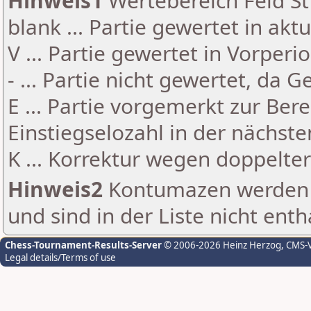
Hinweis1
Wertebereich Feld St 
blank ... Partie gewertet in akt
V ... Partie gewertet in Vorperi
- ... Partie nicht gewertet, da 
E ... Partie vorgemerkt zur Be
Einstiegselozahl in der nächst
K ... Korrektur wegen doppelt
Hinweis2
Kontumazen werden g
und sind in der Liste nicht enth
Chess-Tournament-Results-Server
© 2006-2026 Heinz Herzog
, CMS-
Legal details/Terms of use