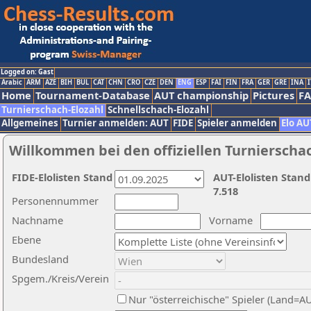
Logged on: Gast
Arabic
ARM
AZE
BIH
BUL
CAT
CHN
CRO
CZE
DEN
ENG
ESP
FAI
FIN
FRA
GER
GRE
INA
I
Home
Tournament-Database
AUT championship
Pictures
F
Turnierschach-Elozahl
Schnellschach-Elozahl
Allgemeines
Turnier anmelden: AUT
FIDE
Spieler anmelden
Elo AU
Willkommen bei den offiziellen Turnierscha
FIDE-Elolisten Stand
AUT-Elolisten Stand
7.518
Personennummer
Nachname
Vorname
Ebene
Bundesland
Spgem./Kreis/Verein
Nur "österreichische" Spieler (Land=A