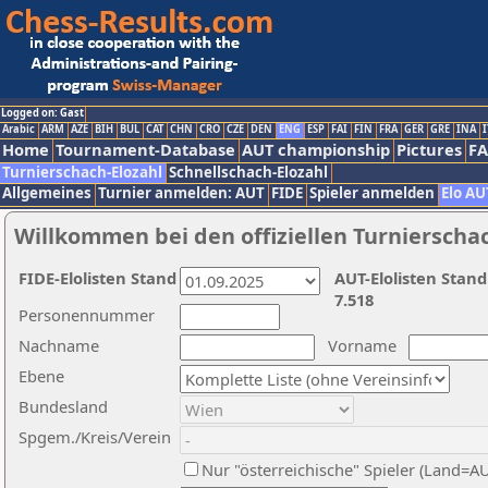
Logged on: Gast
Arabic
ARM
AZE
BIH
BUL
CAT
CHN
CRO
CZE
DEN
ENG
ESP
FAI
FIN
FRA
GER
GRE
INA
I
Home
Tournament-Database
AUT championship
Pictures
F
Turnierschach-Elozahl
Schnellschach-Elozahl
Allgemeines
Turnier anmelden: AUT
FIDE
Spieler anmelden
Elo AU
Willkommen bei den offiziellen Turnierscha
FIDE-Elolisten Stand
AUT-Elolisten Stand
7.518
Personennummer
Nachname
Vorname
Ebene
Bundesland
Spgem./Kreis/Verein
Nur "österreichische" Spieler (Land=A