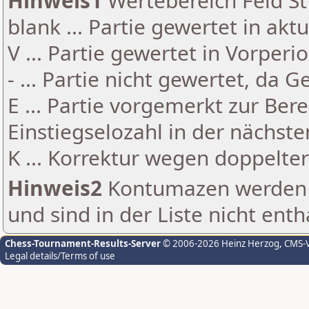
Hinweis1
Wertebereich Feld St 
blank ... Partie gewertet in akt
V ... Partie gewertet in Vorperi
- ... Partie nicht gewertet, da 
E ... Partie vorgemerkt zur Be
Einstiegselozahl in der nächst
K ... Korrektur wegen doppelt
Hinweis2
Kontumazen werden g
und sind in der Liste nicht enth
Chess-Tournament-Results-Server
© 2006-2026 Heinz Herzog
, CMS-
Legal details/Terms of use