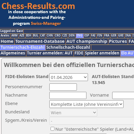
Logged on: Gast
Arabic
ARM
AZE
BIH
BUL
CAT
CHN
CRO
CZE
DEN
ENG
ESP
FAI
FIN
FRA
GER
GRE
INA
I
Home
Tournament-Database
AUT championship
Pictures
F
Turnierschach-Elozahl
Schnellschach-Elozahl
Allgemeines
Turnier anmelden: AUT
FIDE
Spieler anmelden
Elo AU
Willkommen bei den offiziellen Turnierscha
FIDE-Elolisten Stand
AUT-Elolisten Stand
13.945
Personennummer
Nachname
Vorname
Ebene
Bundesland
Spgem./Kreis/Verein
Nur "österreichische" Spieler (Land=A