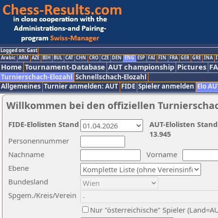
Logged on: Gast
Arabic
ARM
AZE
BIH
BUL
CAT
CHN
CRO
CZE
DEN
ENG
ESP
FAI
FIN
FRA
GER
GRE
INA
I
Home
Tournament-Database
AUT championship
Pictures
F
Turnierschach-Elozahl
Schnellschach-Elozahl
Allgemeines
Turnier anmelden: AUT
FIDE
Spieler anmelden
Elo AU
Willkommen bei den offiziellen Turnierscha
FIDE-Elolisten Stand
AUT-Elolisten Stand
13.945
Personennummer
Nachname
Vorname
Ebene
Bundesland
Spgem./Kreis/Verein
Nur "österreichische" Spieler (Land=A