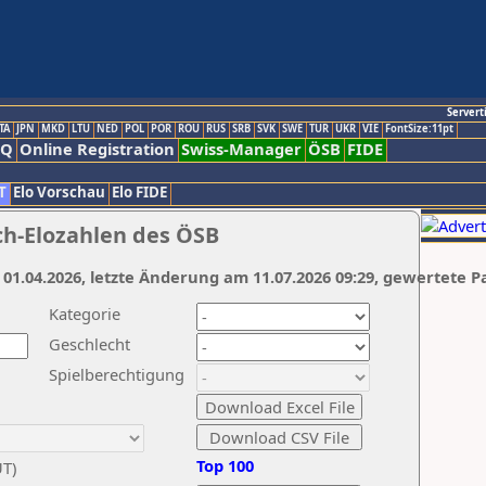
Servert
TA
JPN
MKD
LTU
NED
POL
POR
ROU
RUS
SRB
SVK
SWE
TUR
UKR
VIE
FontSize:11pt
AQ
Online Registration
Swiss-Manager
ÖSB
FIDE
T
Elo Vorschau
Elo FIDE
ch-Elozahlen des ÖSB
 01.04.2026, letzte Änderung am 11.07.2026 09:29, gewertete P
Kategorie
Geschlecht
Spielberechtigung
Top 100
UT)