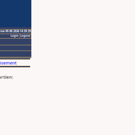
ime 09.08.2026 14:39:29
Login
Logout
artien: