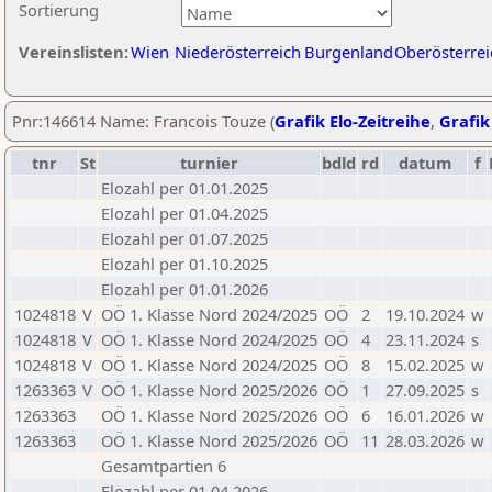
Sortierung
Vereinslisten:
Wien
Niederösterreich
Burgenland
Oberösterrei
Pnr:146614 Name: Francois Touze (
Grafik Elo-Zeitreihe
,
Grafik
tnr
St
turnier
bdld
rd
datum
f
Elozahl per 01.01.2025
Elozahl per 01.04.2025
Elozahl per 01.07.2025
Elozahl per 01.10.2025
Elozahl per 01.01.2026
1024818
V
OÖ 1. Klasse Nord 2024/2025
OÖ
2
19.10.2024
w
1024818
V
OÖ 1. Klasse Nord 2024/2025
OÖ
4
23.11.2024
s
1024818
V
OÖ 1. Klasse Nord 2024/2025
OÖ
8
15.02.2025
w
1263363
V
OÖ 1. Klasse Nord 2025/2026
OÖ
1
27.09.2025
s
1263363
OÖ 1. Klasse Nord 2025/2026
OÖ
6
16.01.2026
w
1263363
OÖ 1. Klasse Nord 2025/2026
OÖ
11
28.03.2026
w
Gesamtpartien 6
Elozahl per 01.04.2026