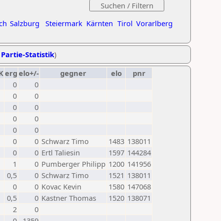
ch
Salzburg
Steiermark
Kärnten
Tirol
Vorarlberg
 Partie-Statistik
)
K
erg
elo+/-
gegner
elo
pnr
0
0
0
0
0
0
0
0
0
0
0
0
Schwarz Timo
1483
138011
0
0
Ertl Taliesin
1597
144284
1
0
Pumberger Philipp
1200
141956
0,5
0
Schwarz Timo
1521
138011
0
0
Kovac Kevin
1580
147068
0,5
0
Kastner Thomas
1520
138071
2
0
0
1359