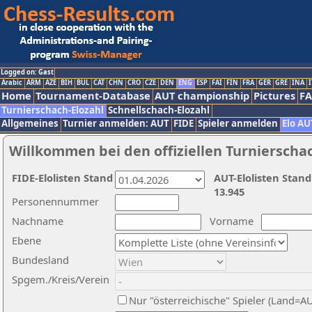
Logged on: Gast
Arabic
ARM
AZE
BIH
BUL
CAT
CHN
CRO
CZE
DEN
ENG
ESP
FAI
FIN
FRA
GER
GRE
INA
I
Home
Tournament-Database
AUT championship
Pictures
F
Turnierschach-Elozahl
Schnellschach-Elozahl
Allgemeines
Turnier anmelden: AUT
FIDE
Spieler anmelden
Elo AU
Willkommen bei den offiziellen Turnierscha
FIDE-Elolisten Stand
AUT-Elolisten Stand
13.945
Personennummer
Nachname
Vorname
Ebene
Bundesland
Spgem./Kreis/Verein
Nur "österreichische" Spieler (Land=A