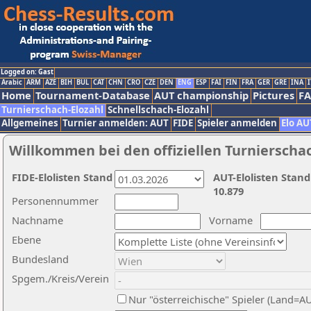
Logged on: Gast
Arabic
ARM
AZE
BIH
BUL
CAT
CHN
CRO
CZE
DEN
ENG
ESP
FAI
FIN
FRA
GER
GRE
INA
I
Home
Tournament-Database
AUT championship
Pictures
F
Turnierschach-Elozahl
Schnellschach-Elozahl
Allgemeines
Turnier anmelden: AUT
FIDE
Spieler anmelden
Elo AU
Willkommen bei den offiziellen Turnierscha
FIDE-Elolisten Stand
AUT-Elolisten Stand
10.879
Personennummer
Nachname
Vorname
Ebene
Bundesland
Spgem./Kreis/Verein
Nur "österreichische" Spieler (Land=A