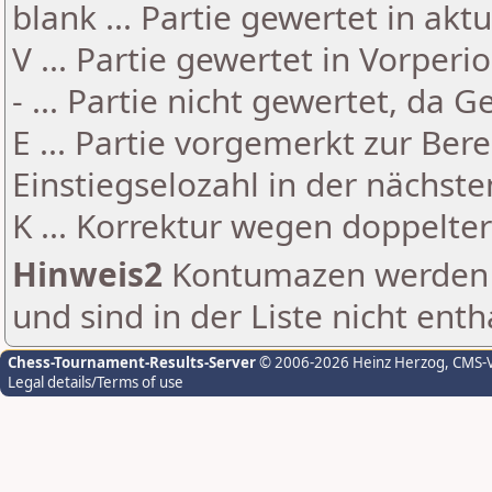
blank ... Partie gewertet in akt
V ... Partie gewertet in Vorperi
- ... Partie nicht gewertet, da 
E ... Partie vorgemerkt zur Be
Einstiegselozahl in der nächst
K ... Korrektur wegen doppelt
Hinweis2
Kontumazen werden g
und sind in der Liste nicht enth
Chess-Tournament-Results-Server
© 2006-2026 Heinz Herzog
, CMS-
Legal details/Terms of use