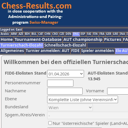
Logged on: Gast
Arabic
ARM
AZE
BIH
BUL
CAT
CHN
CRO
CZE
DEN
ENG
ESP
FAI
FIN
FRA
GER
GRE
INA
I
Home
Tournament-Database
AUT championship
Pictures
F
Turnierschach-Elozahl
Schnellschach-Elozahl
Allgemeines
Turnier anmelden: AUT
FIDE
Spieler anmelden
Elo AU
Willkommen bei den offiziellen Turnierscha
FIDE-Elolisten Stand
AUT-Elolisten Stand
13.945
Personennummer
Nachname
Vorname
Ebene
Bundesland
Spgem./Kreis/Verein
Nur "österreichische" Spieler (Land=A