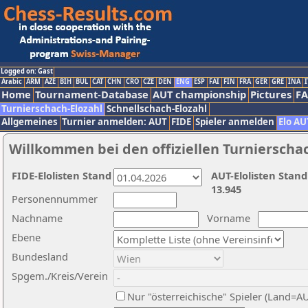
Logged on: Gast
Arabic
ARM
AZE
BIH
BUL
CAT
CHN
CRO
CZE
DEN
ENG
ESP
FAI
FIN
FRA
GER
GRE
INA
I
Home
Tournament-Database
AUT championship
Pictures
F
Turnierschach-Elozahl
Schnellschach-Elozahl
Allgemeines
Turnier anmelden: AUT
FIDE
Spieler anmelden
Elo AU
Willkommen bei den offiziellen Turnierscha
FIDE-Elolisten Stand
AUT-Elolisten Stand
13.945
Personennummer
Nachname
Vorname
Ebene
Bundesland
Spgem./Kreis/Verein
Nur "österreichische" Spieler (Land=A