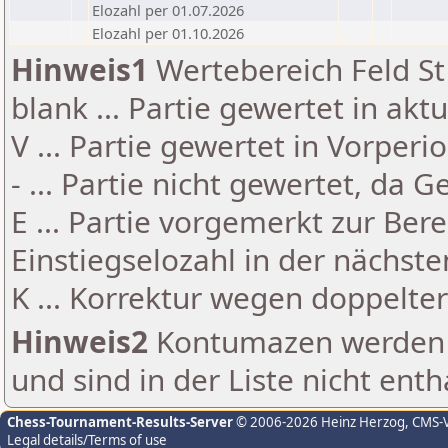
Elozahl per 01.07.2026
Elozahl per 01.10.2026
Hinweis1
Wertebereich Feld St 
blank ... Partie gewertet in akt
V ... Partie gewertet in Vorperi
- ... Partie nicht gewertet, da 
E ... Partie vorgemerkt zur Be
Einstiegselozahl in der nächst
K ... Korrektur wegen doppelt
Hinweis2
Kontumazen werden g
und sind in der Liste nicht enth
Chess-Tournament-Results-Server
© 2006-2026 Heinz Herzog
, CMS-
Legal details/Terms of use