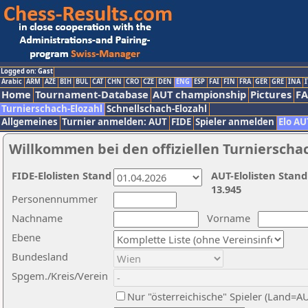
Logged on: Gast
Arabic
ARM
AZE
BIH
BUL
CAT
CHN
CRO
CZE
DEN
ENG
ESP
FAI
FIN
FRA
GER
GRE
INA
I
Home
Tournament-Database
AUT championship
Pictures
F
Turnierschach-Elozahl
Schnellschach-Elozahl
Allgemeines
Turnier anmelden: AUT
FIDE
Spieler anmelden
Elo AU
Willkommen bei den offiziellen Turnierscha
FIDE-Elolisten Stand
AUT-Elolisten Stand
13.945
Personennummer
Nachname
Vorname
Ebene
Bundesland
Spgem./Kreis/Verein
Nur "österreichische" Spieler (Land=A