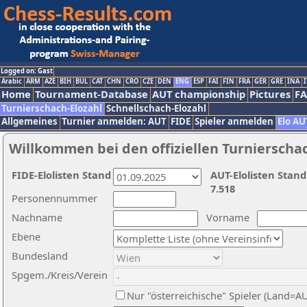
Logged on: Gast
Arabic
ARM
AZE
BIH
BUL
CAT
CHN
CRO
CZE
DEN
ENG
ESP
FAI
FIN
FRA
GER
GRE
INA
I
Home
Tournament-Database
AUT championship
Pictures
F
Turnierschach-Elozahl
Schnellschach-Elozahl
Allgemeines
Turnier anmelden: AUT
FIDE
Spieler anmelden
Elo AU
Willkommen bei den offiziellen Turnierscha
FIDE-Elolisten Stand
AUT-Elolisten Stand
7.518
Personennummer
Nachname
Vorname
Ebene
Bundesland
Spgem./Kreis/Verein
Nur "österreichische" Spieler (Land=A