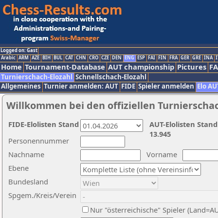
Logged on: Gast
Arabic
ARM
AZE
BIH
BUL
CAT
CHN
CRO
CZE
DEN
ENG
ESP
FAI
FIN
FRA
GER
GRE
INA
I
Home
Tournament-Database
AUT championship
Pictures
F
Turnierschach-Elozahl
Schnellschach-Elozahl
Allgemeines
Turnier anmelden: AUT
FIDE
Spieler anmelden
Elo AU
Willkommen bei den offiziellen Turnierscha
FIDE-Elolisten Stand
AUT-Elolisten Stand
13.945
Personennummer
Nachname
Vorname
Ebene
Bundesland
Spgem./Kreis/Verein
Nur "österreichische" Spieler (Land=A