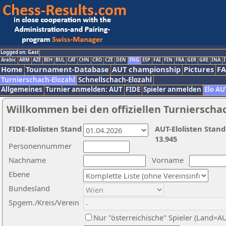
Logged on: Gast
Arabic
ARM
AZE
BIH
BUL
CAT
CHN
CRO
CZE
DEN
ENG
ESP
FAI
FIN
FRA
GER
GRE
INA
I
Home
Tournament-Database
AUT championship
Pictures
F
Turnierschach-Elozahl
Schnellschach-Elozahl
Allgemeines
Turnier anmelden: AUT
FIDE
Spieler anmelden
Elo AU
Willkommen bei den offiziellen Turnierscha
FIDE-Elolisten Stand
AUT-Elolisten Stand
13.945
Personennummer
Nachname
Vorname
Ebene
Bundesland
Spgem./Kreis/Verein
Nur "österreichische" Spieler (Land=A