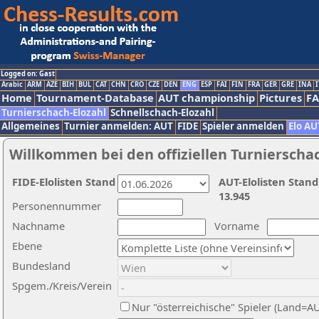
Logged on: Gast
Arabic
ARM
AZE
BIH
BUL
CAT
CHN
CRO
CZE
DEN
ENG
ESP
FAI
FIN
FRA
GER
GRE
INA
I
Home
Tournament-Database
AUT championship
Pictures
F
Turnierschach-Elozahl
Schnellschach-Elozahl
Allgemeines
Turnier anmelden: AUT
FIDE
Spieler anmelden
Elo AU
Willkommen bei den offiziellen Turnierscha
FIDE-Elolisten Stand
AUT-Elolisten Stand
13.945
Personennummer
Nachname
Vorname
Ebene
Bundesland
Spgem./Kreis/Verein
Nur "österreichische" Spieler (Land=A