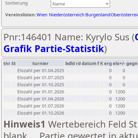
Sortierung
Vereinslisten:
Wien
Niederösterreich
Burgenland
Oberösterrei
Pnr:146401 Name: Kyrylo Sus (
Grafik Partie-Statistik
)
tnr
St
turnier
bdld
rd
datum
f
K
erg
elo+/-
gegn
Elozahl per 01.04.2025
0
0
Elozahl per 01.07.2025
0
0
Elozahl per 01.10.2025
0
0
Elozahl per 01.01.2026
0
1200
Elozahl per 01.04.2026
0
1200
Elozahl per 01.07.2026
0
1200
Elozahl per 01.10.2026
0
1200
Hinweis1
Wertebereich Feld St 
blank ... Partie gewertet in akt