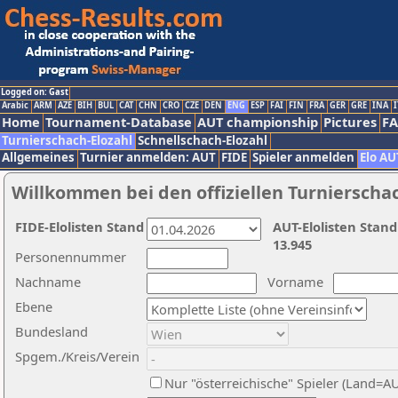
Logged on: Gast
Arabic
ARM
AZE
BIH
BUL
CAT
CHN
CRO
CZE
DEN
ENG
ESP
FAI
FIN
FRA
GER
GRE
INA
I
Home
Tournament-Database
AUT championship
Pictures
F
Turnierschach-Elozahl
Schnellschach-Elozahl
Allgemeines
Turnier anmelden: AUT
FIDE
Spieler anmelden
Elo AU
Willkommen bei den offiziellen Turnierscha
FIDE-Elolisten Stand
AUT-Elolisten Stand
13.945
Personennummer
Nachname
Vorname
Ebene
Bundesland
Spgem./Kreis/Verein
Nur "österreichische" Spieler (Land=A