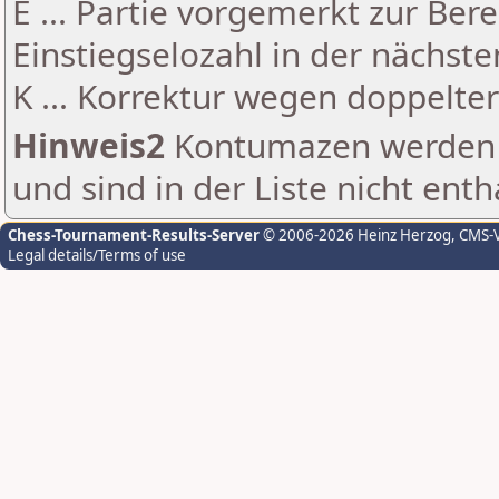
E ... Partie vorgemerkt zur Be
Einstiegselozahl in der nächst
K ... Korrektur wegen doppelt
Hinweis2
Kontumazen werden g
und sind in der Liste nicht enth
Chess-Tournament-Results-Server
© 2006-2026 Heinz Herzog
, CMS-
Legal details/Terms of use